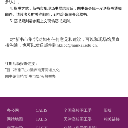
册
/
人）。
4. 取书方式：新书市集现场书展结束后，图书馆会统一发送取书通知
邮件。请读者及时关注邮箱，到指定馆服务台取书。
5. 还书规则请参照上文现场还书规则。
对“新书市集”活动如有任何意见和建议，可以和现场馆员直
接沟通，也可以发送邮件到
nklibc@nankai.edu.cn。
往期活动报道链接：
“
新书市集”助力涵养南开阅读文化
图书馆首档“新书市集”火热举办
办公网
CALIS
全国高校图工委
旧版
网站地图
TALIS
天津高校图工委
相关链接