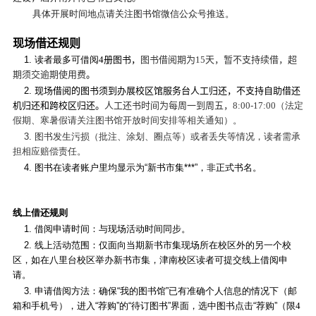
具体开展时间地点请关注图书馆微信公众号推送。
现场借还规则
1. 读者最多可借阅
4
册图书，
图书借阅期为
15
天，暂不支持续借，
超
期须交逾期使用费
。
2. 现场借阅的图书须到办展校区馆服务台人工归还，不支持自助借还
机归还和跨校区归还。
人工还书时间为每周一到周五，
8:00-17:00
（法定
假期、寒暑假请关注图书馆开放时间安排等相关通知）。
3. 图书发生污损（批注、涂划、圈点等）或者丢失等情况，读者需承
担相应赔偿责任。
4. 图书在读者账户里均显示为“新书市集
***”
，非正式书名。
线上借还规则
1. 借阅申请时间：与现场活动时间同步。
2. 线上活动范围：仅面向当期新书市集现场所在校区外的另一个校
区，如在八里台校区举办新书市集，津南校区读者可提交线上借阅申
请。
3. 申请借阅方法：确保“我的图书馆”已有准确个人信息的情况下（邮
箱和手机号），进入“荐购”的“待订图书”界面，选中图书点击“荐购”（限
4