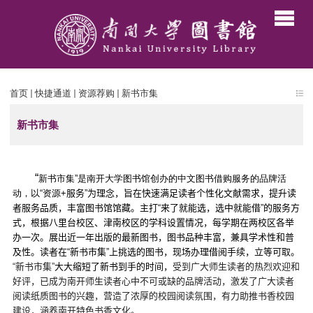
首页
快捷通道
资源荐购
新书市集
新书市集
“
新书市集”是南开大学图书馆创办的中文图书借购服务的品牌活
动，以“资源
+
服务”为理念，旨在快速满足读者个性化文献需求，提升读
者服务品质，丰富图书馆馆藏。主打“来了就能选，选中就能借”的服务方
式，根据八里台校区、津南校区的学科设置情况，每学期在两校区各举
办一次。展出近一年出版的最新图书，图书品种丰富，兼具学术性和普
及性。读者在“新书市集”上挑选的图书，现场办理借阅手续，立等可取。
“新书市集”
大大缩短了新书到手的时间，
受到广大师生读者的热烈欢迎和
好评，已成为南开师生读者心中不可或缺的品牌活动，激发了广大读者
阅读纸质图书的兴趣，营造了浓厚的校园阅读氛围，有力助推书香校园
建设，涵养南开特色书香文化。