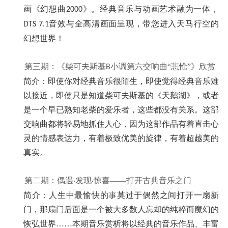
画《幻想曲
》。经典音乐与动画艺术融为一体，
2000
音效与全高清画面呈现，带您进入天马行空的
DTS 7.1
幻想世界！
第三期：《柴可夫斯基
小调第六交响曲“悲怆”》欣赏
B
简介：即使你对经典音乐很陌生，即使觉得经典音乐难
以接近，即使只是知道柴可夫斯基的《天鹅湖》，或者
是一个早已熟知老柴的爱乐者，这些都没有关系。这部
交响曲都将轻易地抓住人心，因为这部作品有着直击心
灵的情感表达力，有着极致优美的旋律，有着超越美的
真实。
第二期：偶遇
发现
惊喜——打开古典音乐之门
·
·
简介：人生中最愉快的事莫过于偶然之间打开一扇新
门，那扇门后面是一个被大多数人忘却的纯粹而魔幻的
恢弘世界……本期音乐赏析将以经典的音乐作品、丰富