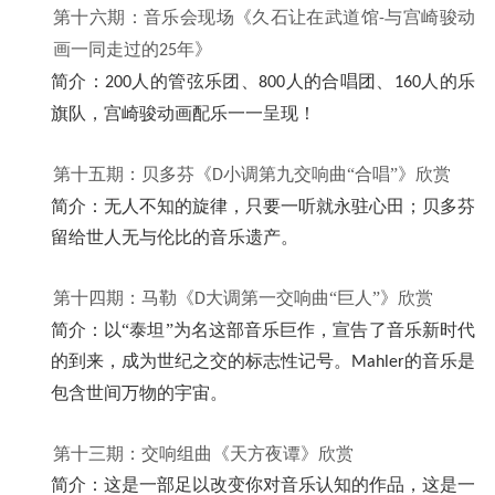
第十六期：音乐会现场《久石让在武道馆
与宫崎骏动
-
画一同走过的
年》
25
简介：
人的管弦乐团、
人的合唱团、
人的乐
200
800
160
旗队，宫崎骏动画配乐一一呈现！
第十五期：贝多芬《
小调第九交响曲“合唱”》欣赏
D
简介：无人不知的旋律，只要一听就永驻心田；贝多芬
留给世人无与伦比的音乐遗产。
第十四期：马勒《
大调第一交响曲“巨人”》欣赏
D
简介：以“泰坦”为名这部音乐巨作，宣告了音乐新时代
的到来，成为世纪之交的标志性记号。
的音乐是
Mahler
包含世间万物的宇宙。
第十三期：交响组曲《天方夜谭》欣赏
简介：这是一部足以改变你对音乐认知的作品，这是一