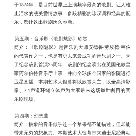
于
年，是目前世界上上演频率最高的歌剧。让人难
1874
止泪水的凄美爱情故事，多段精彩的咏叹调和经典的配
乐，都让这出歌剧历久弥新。
第五期：音乐剧《歌剧魅影》欣赏
简介：《歌剧魅影》是音乐剧大师安德鲁
劳埃德
韦伯
·
·
的代表作之一，也是有史以来最成功的音乐剧之一。为
了纪念该剧首演
周年，该剧的纪念演出在英国伦敦皇
25
家阿尔伯特音乐厅上演，并向全球多个国家的影院进行
卫星直播。本期艺术大银幕将以欣赏为主，以全高清影
像、
声道环绕立体声为大家带来这场举世瞩目的音
7.1
乐剧现场。
第四期：幻想曲
简介：抽象的音乐似乎连一个苹果都不能描述，但却能
带来无穷的想象力。本期艺术大银幕带来迪士尼经典动