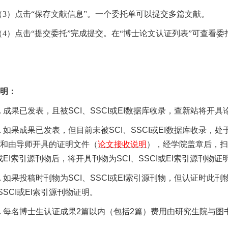
（
3
）点击“保存文献信息”。一个委托单可以提交多篇文献。
（
4
）点击“提交委托”完成提交。在“博士论文认证列表”可查看
明：
.
成果已发表，且被
SCI
、
SSCI
或
EI
数据库收录，查新站将开具
.
如果成果已发表，但目前未被
SCI
、
SSCI
或
EI
数据库收录，处
和由导师开具的证明文件（
论文接收说明
），经学院盖章后，扫
或
EI
索引源刊物后，将开具刊物为
SCI
、
SSCI
或
EI
索引源刊物证
.
如果投稿时刊物为
SCI
、
SSCI
或
EI
索引源刊物，但认证时此刊
SSCI
或
EI
索引源刊物证明。
.
每名博士生认证成果
2
篇以内（包括
2
篇）费用由研究生院与图
。