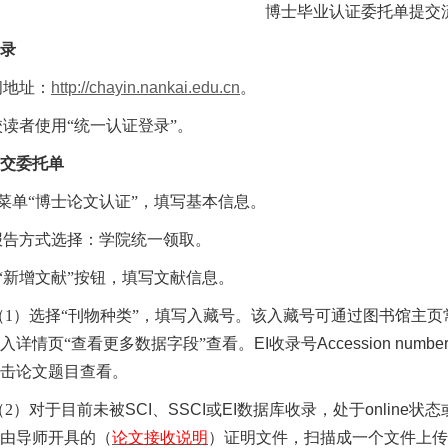
博士毕业认证委托单提交
录
问地址：
http://chayin.nankai.edu.cn
。
校读者使用“统一认证登录”。
交委托单
菜单“博士论文认证”，填写基本信息。
报告方式选择：学院统一领取。
“新增文献”按钮，填写文献信息。
（
1
）选择“刊物种类”，填写入藏号。该入藏号可通过图书馆主页
入详情页“查看更多数据字段”查看。
EI
收录号
Accession numbe
击论文题目查看。
（
2
）对于目前未被
SCI
、
SSCI
或
EI
数据库收录，处于
online
状态
由导师开具的
（
论文接收说明
）
证明文件，扫描成一个文件上传