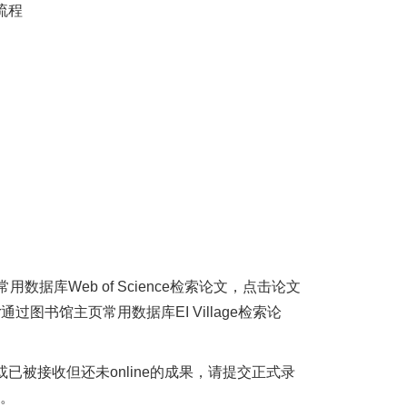
流程
常用数据库
Web of Science
检索论文，点击论文
r
通过
图书馆主页常用数据库
EI Village
检索论
或已被接收但还未
online
的成果，请提交正式录
。