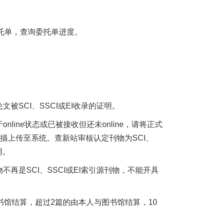
委托单，查询委托单进度。
论文被
SCI
、
SSCI
或
EI
收录的证明。
于
online
状态或已被接收但还未
online
，请将正式
描上传至系统。查新站审核认定刊物为
SCI
、
明。
物不再是
SCI
、
SSCI
或
EI
索引源刊物，不能开具
书馆结算，超过
2
篇的由本人与图书馆结算，
10