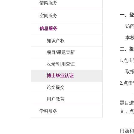
借阅服务
一、登
空间服务
访
信息服务
本
知识产权
二、提
项目/课题查新
1.
点击
收录/引用查证
取
博士毕业认证
2.
点击
论文提交
用户教育
题目进
学科服务
文，点
用函和