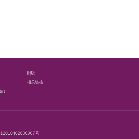
旧版
相关链接
馆）
010402000967号