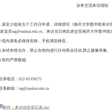
业务交流来访须知
1
.
请至少提前五个工作日申请，详细填写《南开大学图书馆来访
发送至
tsg@nankai.edu.cn
。来访当日将此表交至南开大学图书馆
2
.
馆内请务必保持安静，手机调至静音。
3
.
未经本馆允许，禁止在馆内进行任何商业活动
,
禁止摄像录像。
4
.
馆内严禁吸烟。
联系电话：
022
-
85358271
联系邮箱
：
tsg@nankai.edu.cn
附件：来访信息登记表.doc