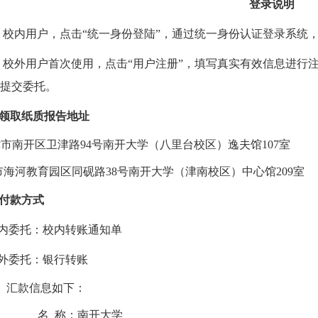
登录说明
、校内用户，点击
“
统一身份登陆
”
，通过统一身份认证登录系统
、校外用户首次使用，点击
“
用户注册
”
，填写真实有效信息进行
提交委托。
领取纸质报告地址
津市南开区卫津路
94
号南开大学（八里台校区）逸夫馆
107
室
市海河教育园区同砚路
38
号南开大学（津南校区）中心馆
209
室
付款方式
内委托：校内转账通知单
外委托：银行转账
汇款信息如下：
名
称：南开大学