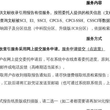
服务内容
供文献收录引用报告有偿服务。按照委托人提供的相关信息（文
查询文献被
SCI
、
EI
、
SSCI
、
CPCI-S
、
CPCI-SSH
、
CSSCI
等数据
响因子及分区信息（中科院分区、升级版
/JCR
分区）
，依据检索
服务方式
收查引服务采用网上提交服务申请。
服务申请提交（点这里）
户在网上提交委托申请后，可在系统中在线查看委托进度。原则
邮件或电话反馈（高峰期适当延长）。
用户在收到领取报告通知后，请尽快缴费领取纸质检索报告；
，汇款后请将汇款凭证发送至邮箱（也可通过系统联系馆员，上
式报告纸质版或扫描版，请二选一（如二者都需要请再加
50
元报