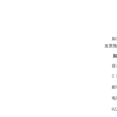
如
发票预
如
提

邮
电
02