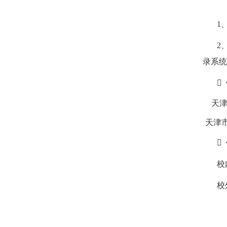
1
2
录系统

天
天津

校
校