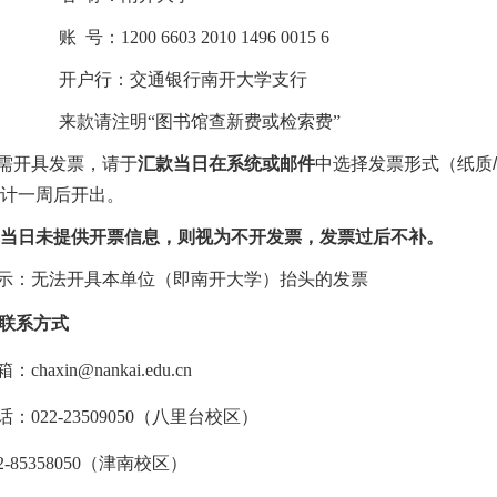
账
号：
1200 6603 2010 1496 0015 6
开户行：交通银行南开大学支行
来款请注明
“
图书馆查新费或检索费
”
需开具发票，请于
汇款当日在系统或邮件
中选择发票形式（纸质
/
计一周后开出。
当日未提供开票信息，则视为不开发票，发票过后不补。
示：无法开具本单位（即南开大学）抬头的发票
联系方式
箱：
chaxin@nankai.edu.cn
话：
022-23509050
（八里台校区）
2-85358050
（津南校区）