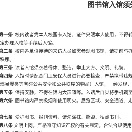
图书馆入馆须
第一条
校内读者凭本人校园卡入馆。证件只限本人使用，不得转
定办理入校等手续后入馆。
第二条
校内各单位接待的来访人员如需参观图书馆，请提前与办
秩序。
第三条
读者入馆须衣着得体、整洁，举止大方、文明、礼貌。
第四条
入馆时请配合门卫安保人员进行必要检查，严禁携带违规
燃易爆类等有碍公共安全和公共秩序的物品）入馆，一经发现，
第五条
保持安静，不得在馆内大声喧哗。入馆后自觉将手机调
第六条
图书馆内严禁吸烟和使用明火。展览区域、安全通道、走
第七条
爱护图书、报刊资料，请勿涂抹、撕毁、私藏书刊。
第八条
文明上网，严格遵守知识产权的有关规定，合法合规使用