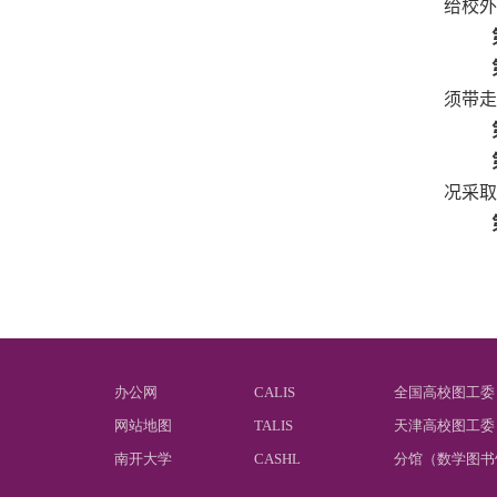
给校外
须带走
况采取
办公网
CALIS
全国高校图工委
网站地图
TALIS
天津高校图工委
南开大学
CASHL
分馆（数学图书