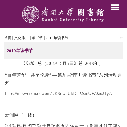
首页
文化推广
读书节
2019年读书节
2019年读书节
活动汇总（
2019
年
5
月
5
日汇总 2019年）
“百年芳华，共享悦读” —第九届“南开读书节”系列活动通
知
https://mp.weixin.qq.com/s/K9qwJUbDsP2smUW2aoJTyA
新闻网（一线）
2019-05-05
图书馆开展纪念五四运动一百周年系列主题活