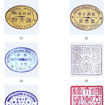
01
02
04
05