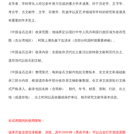
名学者、学科带头人经过多年努力完成的重大学术成果。对于历史学、文字学、
考古学、古文献学、文学、宗教学、民族学以及艺术领域等学科的研究和发展具
有重要的学术意义。
《中国金石总录》收录范围：地域界定以现行中华人民共和国行政区域为收存范
围（含台湾地区），时限上溯先秦下迄清末（含部分民国时期重要碑碣）。
《中国金石总录》收录内容：全面收存历代出土秦汉以前钟鼎文献和历代出土、
遗存清代以前石刻文献。
《中国金石总录》整理形式：每则金石文献均包括完整拓本、全文录文和基础叙
录三部分内容，根据遗存条件部分收存原文物影像数据。全文录文按原拓行文格
式严格录入。叙录包括名称（含简称）、朝代、年号、材质、形制、行款、出土
地（或遗存地）、出土时间以及收藏或保护单位、相关研究文献等基本信息。
在试用期间的使用限制：
该库开放全部目录检索、浏览，其中2000种（黑色字体）可以点击打开阅览原图