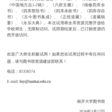
《中国地方志
1-2
辑》、《六府文藏》、《续修四库全
书》、《四库禁毁书》、《四库未收书》、《四库存目
书》、《古今图书集成》、《正统道藏》、《道藏辑
要》、《永乐大典》。本次试用将全库资源完整开放给
学校师生，无限制访问。试用期结束后，已订购资源仍
然开放访问。
欢迎广大师生积极试用！如果您在试用过程中有任何问
题，请与图书馆资源建设部联系！
电话：
85358574
E-mail:
lisy@nankai.edu.cn
南开大学图书馆
2026
年
3
月
17
日