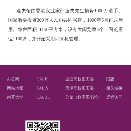
逸夫馆由香港实业家邵逸夫先生捐资
1000
万港币、
国家教委投资
300
万人民币共同兴建，
1990
年
5
月正式启
用。馆舍面积
11150
平方米，设有大阅览室
4
个，阅览座
位
1160
席，并开始采用计算机管理。
办公网
CALIS
全国高校图工委
旧版
网站地图
TALIS
天津高校图工委
相关链接
南开大学
CASHL
分馆（数学图书馆）
远程访问