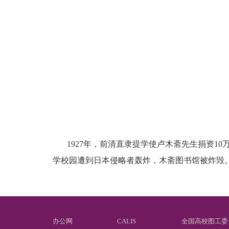
1927
年，前清直隶提学使卢木斋先生捐资
10
学校园遭到日本侵略者轰炸，木斋图书馆被炸毁
办公网
CALIS
全国高校图工委