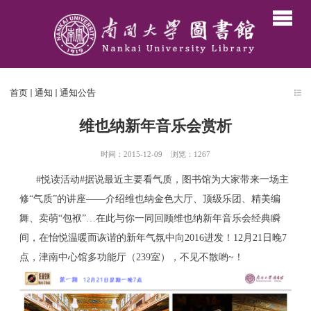
首页
通知
通知公告
维也纳新年音乐会赏析
时间：2015-12-09
浏览：
1267
#悦读活动
#
据说最近主要看气质，图书馆为大家带来一场主
修
“
气质
”
的讲座
——
介绍维也纳金色大厅、顶级乐团、精美编
舞、卖萌
“
包袱
”…
在此与你一同回顾维也纳新年音乐会经典瞬
间，在怡悦温暖而诙谐的新年气氛中向
2016
进发！
12
月
21
日晚
7
点，津南中心馆多功能厅（
239
室），不见不散哟
~
！