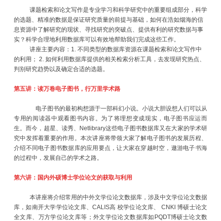
课题检索和论文写作是专业学习和科学研究中的重要组成部分，科学
的选题、精准的数据是保证研究质量的前提与基础，如何在浩如烟海的信
息资源中了解研究的现状、寻找研究的突破点、提供有利的研究数据与事
实？科学合理地利用数据库可以有效地帮助我们完成这些工作。
讲座主要内容：1. 不同类型的数据库资源在课题检索和论文写作中
的利用； 2. 如何利用数据库提供的相关检索分析工具，去发现研究热点、
判别研究趋势以及确定合适的选题。
第五讲：读万卷电子图书，行万里学术路
电子图书的最初构想源于一部科幻小说。小说大胆设想人们可以从
专用的阅读器中观看图书内容。为了将理想变成现实，电子图书应运而
生。而今，超星、读秀、Netlibrary这些电子图书数据库又在大家的学术研
究中发挥着重要的作用。本次讲座将带领大家了解电子图书的发展历程、
介绍不同电子图书数据库的应用要点，让大家在穿越时空，遨游电子书海
的过程中，发展自己的学术之路。
第六讲：国内外硕博士学位论文的获取与利用
本讲座将介绍常用的中外文学位论文数据库，涉及中文学位论文数据
库，如南开大学学位论文库、CALIS高 校学位论文库、 CNKI 博硕士论文
全文库、万方学位论文库等；外文学位论文数据库如PQDT博硕士论文数