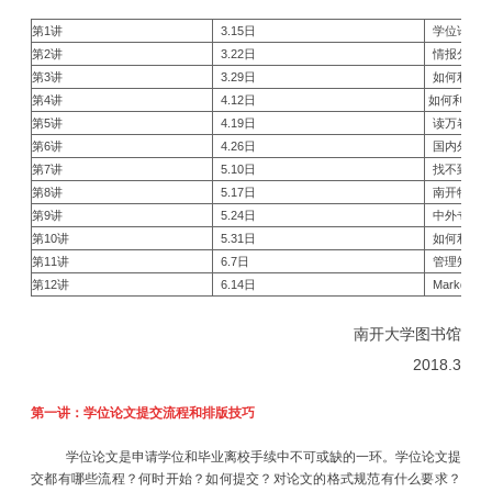
第
1
讲
3.15
日
学位论文
第
2
讲
3.22
日
情报分析
第
3
讲
3.29
日
如何利用
第
4
讲
4.12
日
如何利用数
第
5
讲
4.19
日
读万卷电
第
6
讲
4.26
日
国内外硕
第
7
讲
5.10
日
找不到文
第
8
讲
5.17
日
南开特色馆
第
9
讲
5.24
日
中外专利
第
10
讲
5.31
日
如何利用
Sc
第
11
讲
6.7
日
管理知识、
第
12
讲
6.14
日
Markdown
南开大学图书馆
2018.3
第一讲：学位论文提交流程和排版技巧
学位论文是申请学位和毕业离校手续中不可或缺的一环。学位论文提
交都有哪些流程？何时开始？如何提交？对论文的格式规范有什么要求？