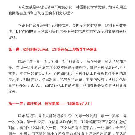
专利文献是科研活动中不可缺少的一种重要的学术资源，如何利用互
联网络去查找和获取各国的专利文献呢？
本讲将向您介绍中国专利数据库、美国专利局数据库、欧洲专利数据
库、Derwent世界专利索引等国内外专利数据库的检索及专利文献的获取
途径。
第十讲：如何利用
SciVal
、
ESI
等评估工具指导学科建设
统筹推进世界一流大学和一流学科建设，一流学科是一流大学的加速
器。在以一流学科建设带动高校整体建设进程中，做好学科发展评估至为
重要。本讲座旨在帮助师生了解如何利用学科评估工具分析具体学科的发
展水平，明确差距，提出对策，指导学科建设，主要内容有：学科评估衡
量指标介绍；SciVal、ESI等评估工具的使用；利用数据分析指导学科建设
案例。
第十一讲：管理知识、捕捉灵感——“印象笔记”入门
印象笔记”让每个人都能记录生活中的每一段时刻，每一个灵感，每
一次心动，每一种经历。在信息爆炸的时代，“印象笔记”能帮助您记住您想
到的，看到的和体验到的一切。它支持所有主流平台，一处编辑，全平台
同步。您可以用它随时随地在所有平台或设备上记录所思所想，所见所