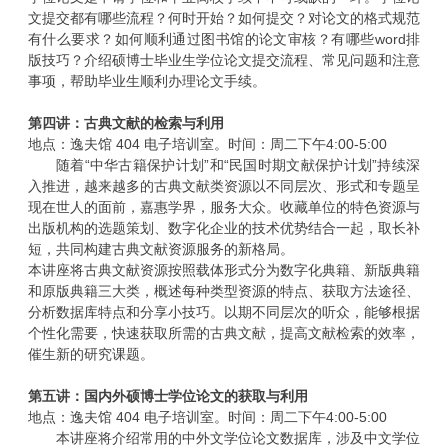
文提交都有哪些流程？何时开始？如何提交？对论文的格式规范
有什么要求？如何顺利通过图书馆的论文审核？有哪些
word
排
版技巧？介绍硕博士毕业生学位论文提交流程、常见问题和注意
事项，帮助毕业生顺利办理论文手续。
第四讲：古典文献的检索与利用
地点：逸夫馆
404
电子培训室。时间：周二下午
4:00-5:00
随着“中华古籍保护计划”和“民国时期文献保护计划”持续深
入推进，越来越多的古典文献类资源以不同层次、形式和专题呈
现在世人的面前，嘉惠学界，服务大众。收藏单位的特色资源与
出版机构的选题策划、数字化企业的技术优势结合一起，取长补
短，共同构建古典文献资源服务的新格局。
本讲座将古典文献资源按照载体形式分为数字化典籍、新版典籍
和原版典籍三大类，概述每种类型资源的特点、获取方法途径、
分析数据库特点和分享小技巧。以期不同层次的听众，能够根据
个性化需要，快速获取所需的古典文献，提高文献检索的效率，
催生新的研究课题。
第五讲：国内外硕博士学位论文的获取与利用
地点：逸夫馆
404
电子培训室。时间：周二下午
4:00-5:00
本讲座将介绍常用的中外文学位论文数据库，涉及中文学位