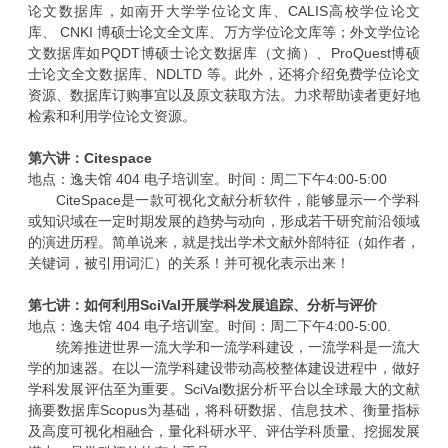
论文数据库，如南开大学学位论文库、
CALIS
高校学位论文
库、
CNKI
博硕士论文全文库、万方学位论文库等；外文学位论
文数据库如
PQDT
博硕士论文数据库（文摘）、
ProQuest
博硕
士论文全文数据库、
NDLTD
等。此外，还将介绍免费学位论文
资源、数据库订购事宜以及原文获取方法。力求帮助读者更好地
检索和利用学位论文资源。
第六讲：
Citespace
地点：逸夫馆
404
电子培训室。时间：周二下午
4:00-5:00
CiteSpace是一款可视化文献分析软件，能够显示一个学科
或知识域在一定时期发展的趋势与动向，形成若干研究前沿领域
的演进历程。简单说来，就是找出学术文献外部特征（如作者，
关键词，被引用词汇）的关系！并可视化表示出来！
第七讲：如何利用
SciVal
开展学科发展追踪、分析与评价
地点：逸夫馆
404
电子培训室。时间：周二下午
4:00-5:00.
统筹推进世界一流大学和一流学科建设，一流学科是一流大
学的加速器。在以一流学科建设带动高校整体建设进程中，做好
学科发展评估至为重要。
SciVal
数据分析平台以全球最大的文献
摘要数据库
Scopus
为基础，将科研数据、信息技术、衡量指标
及高度可视化相融合，量化科研水平、评估学科质量、挖掘发展