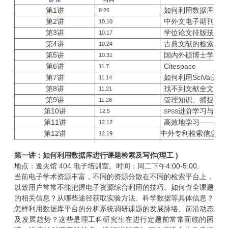
第
1
讲
如何利用数据库进行
9.26
第
2
讲
中外文电子期刊的检
10.10
第
3
讲
学位论文排版技巧和
10.17
第
4
讲
古典文献的检索与利
10.24
第
5
讲
国内外硕博士学位论
10.31
第
6
讲
Citespace
11.7
第
7
讲
如何利用
SciVal
开展
11.14
第
8
讲
找不到文献全文怎么
11.21
第
9
讲
管理知识、捕捉灵感
11.28
第
10
讲
进阶学习与研究
12.5
SPSS
第
11
讲
高效地学习——思维
12.12
第
12
讲
中外专利检索信息检
12.19
第一讲：如何利用数据库进行课题检索及写作
(
理工
)
地点：逸夫馆
404
电子培训室。时间：周二下午
4:00-5:00.
当前电子学术资源丰富，不同的资源分散在不同的检索平台上，
以致用户常常不能把握电子资源综合利用的技巧。如何查全课题
的相关信息？从哪些途径获取实验方法、科学数据等具体信息？
怎样利用数据库平台的分析系统调研课题的发展脉络、前沿动态
及发展趋势？这些是理工科研究生在进行定题前常常面临的困