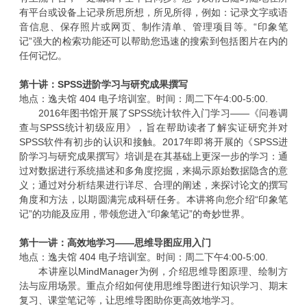
有平台或设备上记录所思所想，所见所得，例如：记录文字或语
音信息、保存照片或网页、制作清单、管理项目等。“印象笔
记”强大的检索功能还可以帮助您迅速的搜索到包括图片在内的
任何记忆。
第十讲：
SPSS
进阶学习与研究成果撰写
地点：逸夫馆
404
电子培训室。时间：周二下午
4:00-5:00.
2016
年图书馆开展了
SPSS
统计软件入门学习——《问卷调
查与
SPSS
统计初级应用》，旨在帮助读者了解实证研究并对
SPSS
软件有初步的认识和接触。
2017
年即将开展的《
SPSS
进
阶学习与研究成果撰写》培训是在其基础上更深一步的学习：通
过对数据进行系统描述和多角度挖掘，来揭示原始数据隐含的意
义；通过对分析结果进行详尽、合理的阐述，来探讨论文的撰写
角度和方法，以期圆满完成科研任务。本讲将向您介绍“印象笔
记”的功能及应用，带领您进入“印象笔记”的奇妙世界。
第十一讲：高效地学习——思维导图应用入门
地点：逸夫馆
404
电子培训室。时间：周二下午
4:00-5:00.
本讲座以
MindManager
为例，介绍思维导图原理、绘制方
法与应用场景。重点介绍如何使用思维导图进行知识学习、期末
复习、课堂笔记等，让思维导图助你更高效地学习。