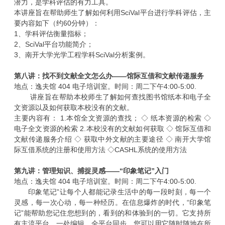
潜力，是学科评估的有力工具。
本讲座旨在帮助师生了解如何利用
SciVal
平台进行学科评估，主
要内容如下（约
60
分钟）：
1
、学科评估衡量指标；
2
、
SciVal
平台功能简介；
3
、南开大学光学工程学科
SciVal
分析案例。
第八讲：找不到文献全文怎么办——馆际互借和文献传递服务
地点：逸夫馆
404
电子培训室。时间：周二下午
4:00-5:00
.
讲座旨在帮助本校师生了解如何查找图书馆纸本和电子全
文资源以及如何获取本校没有的文献。
主要内容有：
1.
本馆全文资源的查找； ◇ 纸本资源的检索 ◇
电子全文资源的检索
2.
本校没有的文献如何获取 ◇ 馆际互借和
文献传递服务介绍 ◇ 获取中外文献的主要途径 ◇ 南开大学馆
际互借系统的注册和使用方法 ◇
CASHL
系统的使用方法
第九讲：管理知识、捕捉灵感——“印象笔记”入门
地点：逸夫馆
404
电子培训室。时间：周二下午
4:00-5:00.
印象笔记”让每个人都能记录生活中的每一段时刻，每一个
灵感，每一次心动，每一种经历。在信息爆炸的时代，“印象笔
记”能帮助您记住您想到的，看到的和体验到的一切。它支持所
有主流平台，一处编辑，全平台同步。您可以用它随时随地在所