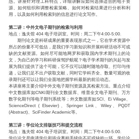
惑。讲座针对理工科特点，详细讲解应如何选择适合的电子资
源、如何组织和调整检索策略、如何对检索结果进行分析和利
用，以及如何利用检索到的信息进行论文写作。
第二讲：中外文电子期刊的检索与利用
地点：逸夫馆
404
电子培训室。时间：周二下午
4:00-5:00.
期刊论文是科研成果的重要表现形式之一，它在学术资源中
所占的份量不可低估，是我们学习新知识和开展科研活动不可或
缺的文献资源。如何尽可能地网罗和获取国内学术期刊上的论
文，为自己的学习和科研保驾护航呢？电子学术期刊的兴起与发
展为我们提供了这个可能，它不仅可以随时随地存取、打印与传
递，让我们足不出户获取文献，同时它学科齐全、数量可观的收
录期刊还可以让我们全面地把握学科最新的前沿动态。
本讲座将主要介绍中外文电子期刊资源及其检索方法。重点介绍
中文数据库如
CNKI
期刊全文数据库、维普全文电子期刊、万方
数字化期刊等电子期刊系统等；外文数据库如
SCI
、
Ei Village
、
ScienceDirect ( Elsevier)
、
Springer Link
、
Wiley
、
PQDT
(Abstract)
、
SciFinder Academic
等。
第三讲：学位论文排版技巧和提交流程
地点：逸夫馆
404
电子培训室。时间：周二下午
4:00-5:00.
学位论文是申请学位和毕业离校手续中不可或缺的一环。学位论