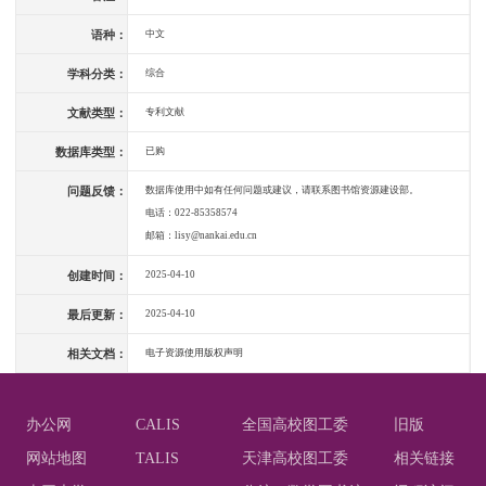
语种：
中文
学科分类：
综合
文献类型：
专利文献
数据库类型：
已购
问题反馈：
数据库使用中如有任何问题或建议，请联系图书馆资源建设部。
电话：022-85358574
邮箱：lisy@nankai.edu.cn
创建时间：
2025-04-10
最后更新：
2025-04-10
相关文档：
电子资源使用版权声明
办公网
CALIS
全国高校图工委
旧版
网站地图
TALIS
天津高校图工委
相关链接