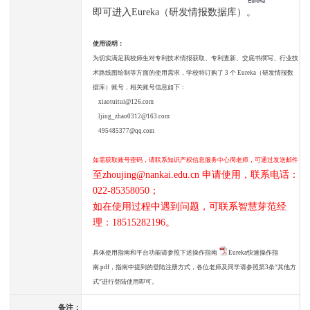
即可进入Eureka（研发情报数据库）。
使用说明：
为切实满足我校师生对专利技术情报获取、专利查新、交底书撰写、行业技
术路线图绘制等方面的使用需求，学校特订购了 3 个 Eureka（研发情报数
据库）账号，相关账号信息如下：
xiaotuitui@126.com
ljing_zhao0312@163.com
495485377@qq.com
如需获取账号密码，请联系知识产权信息服务中心周老师，可通过发送邮件
至zhoujing@nankai.edu.cn 申请使用，联系电话：
022-85358050；
如在使用过程中遇到问题，可联系智慧芽范经
理：18515282196。
具体使用指南和平台功能请参照下述操作指南
Eureka快速操作指
南.pdf
，指南中提到的登陆注册方式，各位老师及同学请参照第3条“其他方
式”进行登陆使用即可。
备注：