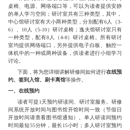
桌椅、电源、网络端口等，可以为读者提供安静
的单人学习空间；研讨室共有三种类型，其中，
中心馆研讨室有大小两种类型，分别配有
6
人（
3-
6
）、
10
人（
5-10
）研讨桌椅；逸夫馆研讨室只有
一种类型，配有
8
人（
4-8
）研讨桌椅。所有研讨
室均提供网络端口，另外提供电子白板、触控一
体机中的一种或两种设备，供读者进行小组学习
讨论。
下面，将为您详细讲解研修间如何进行
在线预
约、签到入馆、刷卡离馆
等操作。
一、在线预约
读者可提1
天预约研读间、
研讨室服务。研修
间系统开放时间与图书馆开馆时间一致（节假日
开放时间请查看图书馆通知）。单人研读间预约
时间最短55
分钟，最长15
小时；多人研讨室预约