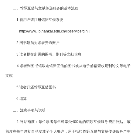
二、馆际互借与文献传递服务的基本流程
1.新用户请注册馆际互借系统
http://www.lib.nankai.edu.cn/libservice/gjhjjj
2.图书馆员为读者开通账户
3.读者提交所需的图书、期刊等文献信息
4.读者到图书馆取走馆际互借的图书或从电子邮箱查收期刊论文等电子
文献
5.读者归还馆际互借图书
6.结算
三、注意事项与说明
1.
补贴额度：每位读者每年可享受
400
元的馆际互借服务费用补贴。该
额度在每年度初自动发放至个人账户，用于抵扣
馆际互借与文献传递服务
产生