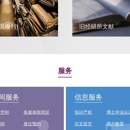
国报刊
旧经研所文献
服务
间服务
信息服务
音空间
多媒体阅览区
知识产权
博士毕业认
修间
座位预约
论文提交
用户教育