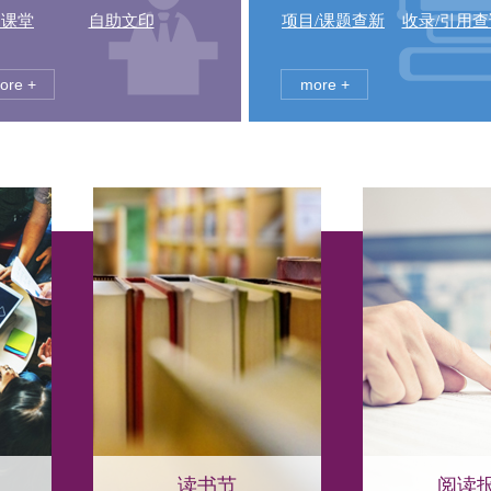
中课堂
自助文印
项目/课题查新
收录/引用查
ore +
more +
读书节
阅读