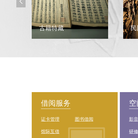
古籍特藏
民
借阅服务
空
证卡管理
图书借阅
影
馆际互借
研