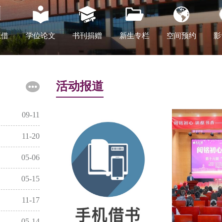
互借
学位论文
书刊捐赠
新生专栏
空间预约
影
活动报道
09-11
11-20
05-06
05-15
11-17
05-14